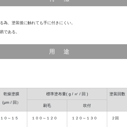
る為、塗装後に触れても手に付きにくい。
易である。
用途
乾燥塗膜
標準塗布量( g / ㎡ / 回 )
塗装回数
(μm / 回）
刷毛
吹付
１０～１５
１００～１２０
１２０～１３０
２回