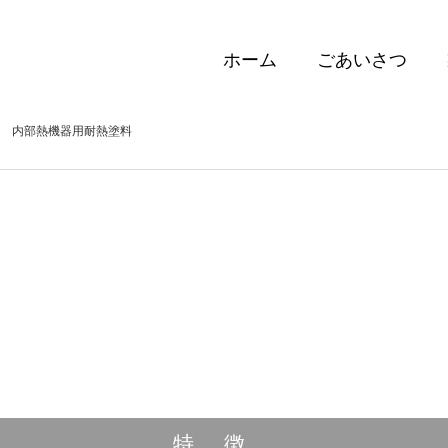
ホーム
ごあいさつ
内部熱機器用耐熱塗料
内部熱機器用耐熱塗料
プ 上塗 ノンリーフィ
特徴